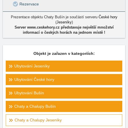
Rezervace
Prezentace objektu Chaty Bušín je součástí serveru
České hory
(
Jeseníky
)
Server www.ceskehory.cz představuje největší množství
informací o českých horách na jednom místě !
Objekt je zařazen v kategoriích:
Ubytování Jeseníky
Ubytování České hory
Ubytování Bušín
Chaty a Chalupy Bušín
Chaty a Chalupy Jeseníky