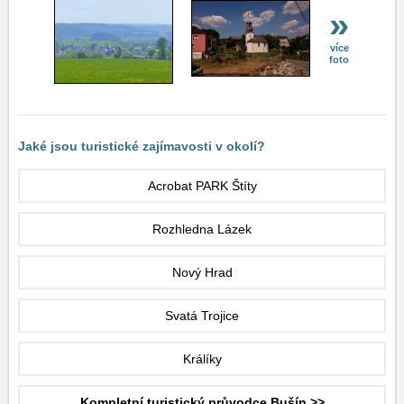
»
více
foto
Jaké jsou turistické zajímavosti v okolí?
Acrobat PARK Štíty
Rozhledna Lázek
Nový Hrad
Svatá Trojice
Králíky
Kompletní turistický průvodce Bušín >>