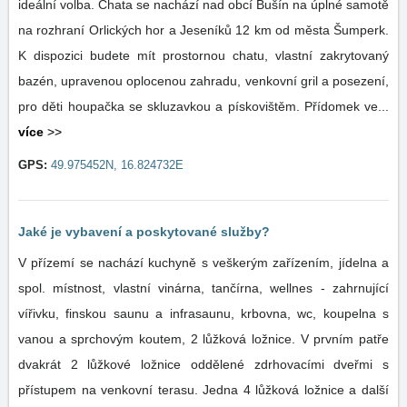
ideální volba. Chata se nachází nad obcí Bušín na úplné samotě
na rozhraní Orlických hor a Jeseníků 12 km od města Šumperk.
K dispozici budete mít prostornou chatu, vlastní zakrytovaný
bazén, upravenou oplocenou zahradu, venkovní gril a posezení,
pro děti houpačka se skluzavkou a pískovištěm. Přídomek ve...
více
>>
GPS:
49.975452N, 16.824732E
Jaké je vybavení a poskytované služby?
V přízemí se nachází kuchyně s veškerým zařízením, jídelna a
spol. místnost, vlastní vinárna, tančírna, wellnes - zahrnující
vířivku, finskou saunu a infrasaunu, krbovna, wc, koupelna s
vanou a sprchovým koutem, 2 lůžková ložnice. V prvním patře
dvakrát 2 lůžkové ložnice oddělené zdrhovacími dveřmi s
přístupem na venkovní terasu. Jedna 4 lůžková ložnice a další