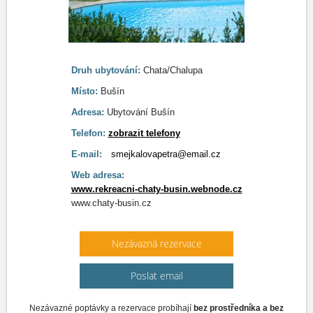
Druh ubytování:
Chata/Chalupa
Místo:
Bušín
Adresa:
Ubytování Bušín
Telefon:
zobrazit telefony
E-mail:
smejkalovapetra@email.cz
Web adresa:
www.rekreacni-chaty-busin.webnode.cz
www.chaty-busin.cz
Nezávazná rezervace
Poslat email
Nezávazné poptávky a rezervace probíhají
bez prostředníka a bez