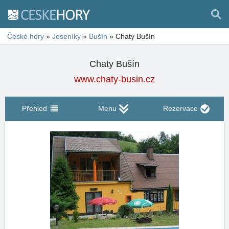
České hory
»
Jeseníky
»
Bušín
»
Chaty Bušín
Chaty Bušín
www.chaty-busin.cz
Přehled
Menu
Rezervace