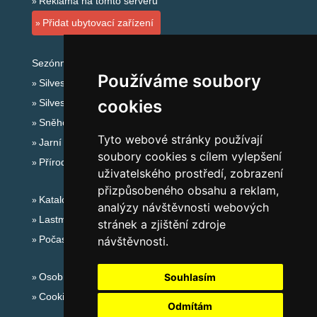
Reklama na tomto serveru
Přidat ubytovací zařízení
Sezónní odkazy:
Používáme soubory
Silvester Jeseníky
cookies
Silvestr na horách 2025/26
Sněhové zpravodajství
Tyto webové stránky používají
Jarní prázdniny 2027
soubory cookies s cílem vylepšení
Přírodní koupaliště
uživatelského prostředí, zobrazení
přizpůsobeného obsahu a reklam,
Katalog ubytování Jeseníky
analýzy návštěvnosti webových
Lastminute Jeseníky
stránek a zjištění zdroje
Počasí na horách
návštěvnosti.
Osobní údaje
Souhlasím
Cookies
Odmítám