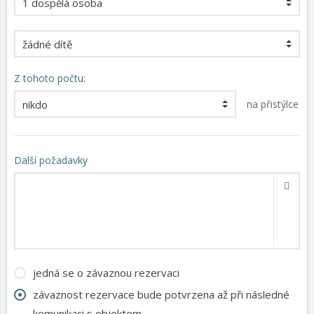
Z tohoto počtu:
na přistýlce
Další požadavky
jedná se o závaznou rezervaci
závaznost rezervace bude potvrzena až při následné
komunikaci s objektem